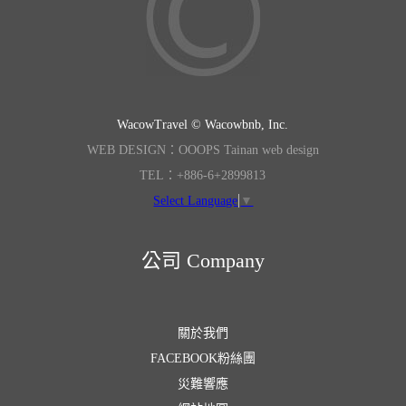
WacowTravel © Wacowbnb, Inc.
WEB DESIGN：OOOPS Tainan web design
TEL：+886-6+2899813
Select Language
▼
公司 Company
關於我們
FACEBOOK粉絲團
災難響應