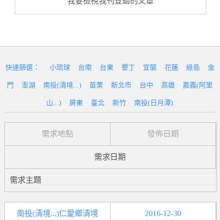
我要檢視我刊登過的文章
快速篩選：
小琉球
台南
台東
墾丁
宜蘭
花蓮
綠島
金
門
澎湖
南投(清境...)
苗栗
新北市
台中
高雄
嘉義(阿里
山...)
屏東
臺北
新竹
南投(日月潭)
需求地點
發佈日期
需求日期
需求主題
南投(清境...)仁愛鄉清境
2016-12-30