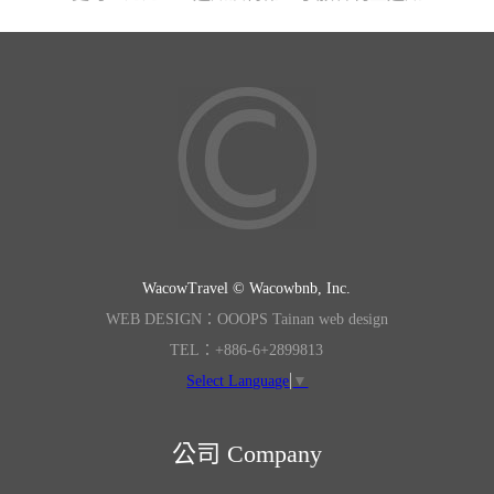
WacowTravel © Wacowbnb, Inc.
WEB DESIGN：OOOPS Tainan web design
TEL：+886-6+2899813
Select Language
▼
公司 Company