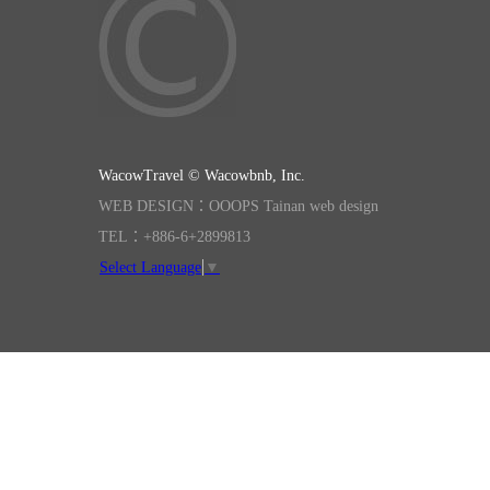
WacowTravel © Wacowbnb, Inc.
WEB DESIGN：OOOPS Tainan web design
TEL：+886-6+2899813
Select Language
▼