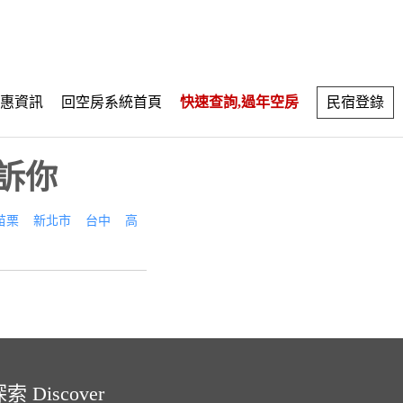
惠資訊
回空房系統首頁
快速查詢,過年空房
民宿登錄
訴你
苗栗
新北市
台中
高
索 Discover