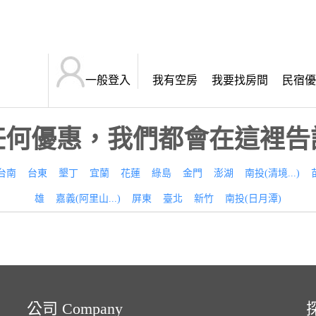
一般登入
我有空房
我要找房間
民宿優
任何優惠，我們都會在這裡告
台南
台東
墾丁
宜蘭
花蓮
綠島
金門
澎湖
南投(清境...)
雄
嘉義(阿里山...)
屏東
臺北
新竹
南投(日月潭)
公司 Company
探