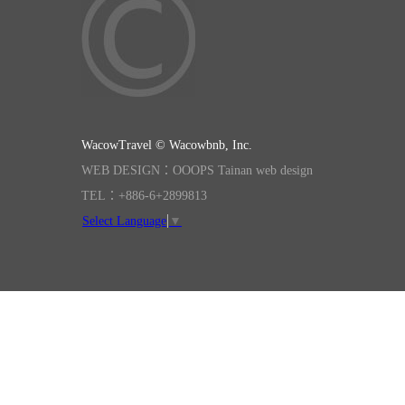
WacowTravel © Wacowbnb, Inc.
WEB DESIGN：OOOPS Tainan web design
TEL：+886-6+2899813
Select Language
▼