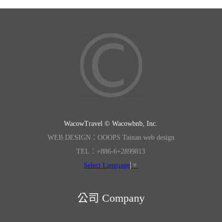
WacowTravel © Wacowbnb, Inc.
WEB DESIGN：OOOPS Tainan web design
TEL：+886-6+2899813
Select Language
▼
公司 Company