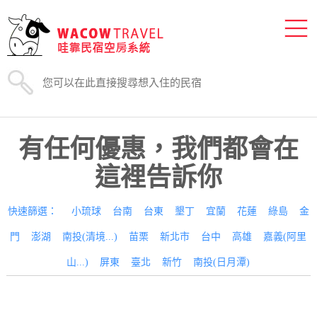
有任何優惠，我們都會在
這裡告訴你
快速篩選：
小琉球
台南
台東
墾丁
宜蘭
花蓮
綠島
金
門
澎湖
南投(清境...)
苗栗
新北市
台中
高雄
嘉義(阿里
山...)
屏東
臺北
新竹
南投(日月潭)