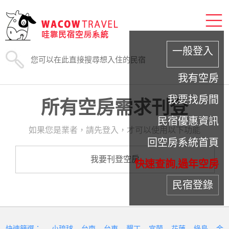
一般登入
我有空房
我要找房間
所有空房需求刊登
民宿優惠資訊
如果您是業者，請先登入，才可以使用以下功能
回空房系統首頁
我要刊登空房
快速查詢,過年空房
民宿登錄
快速篩選：
小琉球
台南
台東
墾丁
宜蘭
花蓮
綠島
金